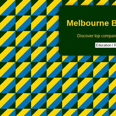
Melbourne B
Discover top compan