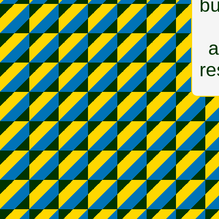
bu
a
re