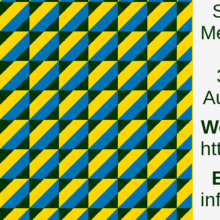
Me
Au
W
ht
in