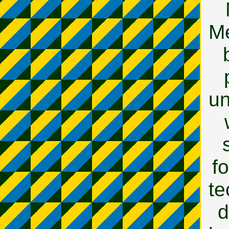
Me
un
f
te
d